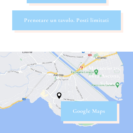
Prenotare un tavolo. Posti limitati
Via Muraccio 20,
6612 Ascona,
Schweiz
Google Maps