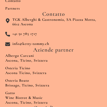
Contatto
Partners
Contatto
TGK Alberghi & Gastronomia, SA Piazza Motta,
6612 Ascona
+41 91 785 1717
info@ketty-tommy.ch
Aziende partner
Albergo Carcani
Ascona, Ticino, Svizzera
Osteria Ticino
Ascona Ticino, Svizzera
Osteria Boato
Brissago, Ticino, Svizzera
Gatto
Wine Bistrot & Music
Ascona, Ticino, Svizzera